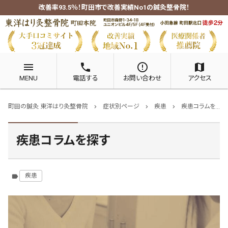
改善率93.5％！町田市で改善実績No1の鍼灸整骨院！
menu
phone
error_outline
map
MENU
電話する
お問い合わせ
アクセス
町田の鍼灸 東洋はり灸整骨院
症状別ページ
疾患
疾患コラムを探す
chevron_right
chevron_right
chevron_right
疾患コラムを探す
疾患
label