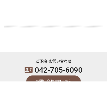
ご予約・お問い合わせ
042-705-6090
contact_phone
お問い合わせはこちら
arrow_upward
東洋はり灸整骨院 町田本院 / 〒194-0022 東京都町田市森野1-34-18 ユニオ