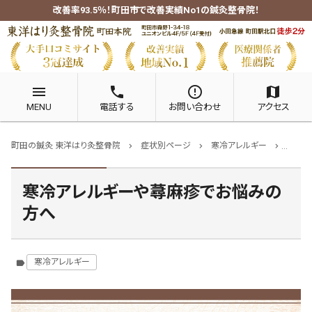
改善率93.5％！町田市で改善実績No1の鍼灸整骨院！
menu
phone
error_outline
map
MENU
電話する
お問い合わせ
アクセス
町田の鍼灸 東洋はり灸整骨院
症状別ページ
寒冷アレルギー
寒冷ア
chevron_right
chevron_right
chevron_right
寒冷アレルギーや蕁麻疹でお悩みの
方へ
寒冷アレルギー
label