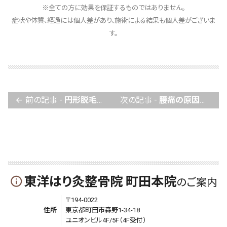
※全ての方に効果を保証するものではありません。
症状や体質、経過には個人差があり、施術による結果も個人差がございま
す。
前の記事 -
円形脱毛症の鍼灸施術について
次の記事 -
腰痛の原因は骨や神経だけではない？
arrow_back
東洋はり灸整骨院 町田本院
info_outline
のご案内
〒194-0022
住所
東京都町田市森野1-34-18
ユニオンビル4F/5F（4F受付）