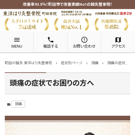
改善率93.5％！町田市で改善実績No1の鍼灸整骨院！
menu
phone
error_outline
map
MENU
電話する
お問い合わせ
アクセス
町田の鍼灸 東洋はり灸整骨院
症状別ページ
頭痛
頭痛の症状でお困りの方へ
chevron_right
chevron_right
chevron_right
頭痛の症状でお困りの方へ
頭痛
label