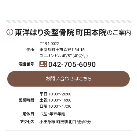
東洋はり灸整骨院 町田本院
info_outline
のご案内
〒194-0022
住所
東京都町田市森野1-34-18
ユニオンビル4F/5F（4F受付）
042-705-6090
contact_phone
電話番号
お問い合わせはこちら
平日 10:00～20:00
営業時間
土祝 10:00～19:00
日曜 10:00～17:30
定休日
お盆・年末年始
アクセス
小田急線 町田駅北口 徒歩2分