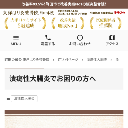
改善率93.5％！町田市で改善実績No1の鍼灸整骨院！
menu
phone
error_outline
map
MENU
電話する
お問い合わせ
アクセス
町田の鍼灸 東洋はり灸整骨院
症状別ページ
潰瘍性大腸炎
潰瘍性大腸炎でお困りの方へ
chevron_right
chevron_right
chevron_right
潰瘍性大腸炎でお困りの方へ
潰瘍性大腸炎
label