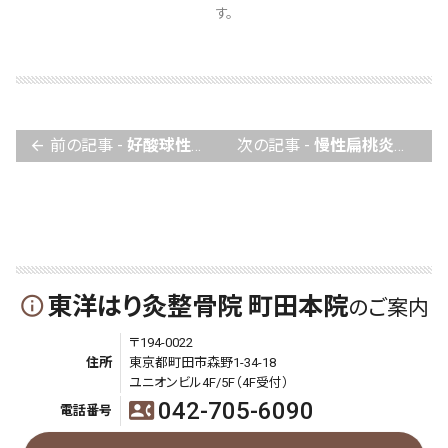
す。
前の記事 -
好酸球性胃腸炎でお困りの方へ
次の記事 -
慢性扁桃炎のお悩みの方へ
arrow_back
東洋はり灸整骨院 町田本院
info_outline
のご案内
〒194-0022
住所
東京都町田市森野1-34-18
ユニオンビル4F/5F（4F受付）
042-705-6090
contact_phone
電話番号