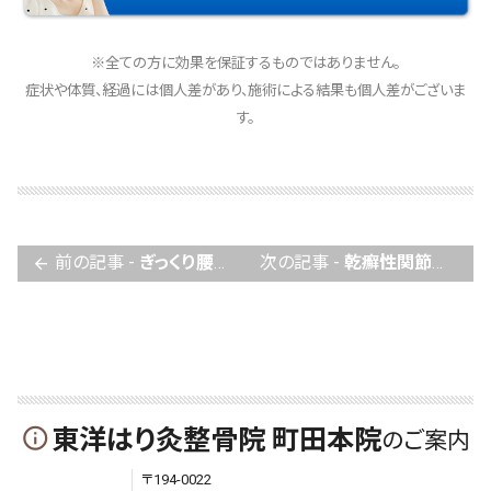
※全ての方に効果を保証するものではありません。
症状や体質、経過には個人差があり、施術による結果も個人差がございま
す。
前の記事 -
ぎっくり腰でお困りの方へ
次の記事 -
乾癬性関節炎にお悩みの方へ
arrow_back
東洋はり灸整骨院 町田本院
info_outline
のご案内
〒194-0022