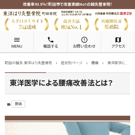
改善率93.5％！町田市で改善実績No1の鍼灸整骨院！
menu
phone
error_outline
map
MENU
電話する
お問い合わせ
アクセス
町田の鍼灸 東洋はり灸整骨院
症状別ページ
腰痛
東洋医学による腰痛改善法とは？
chevron_right
chevron_right
chevron_right
東洋医学による腰痛改善法とは？
腰痛
label