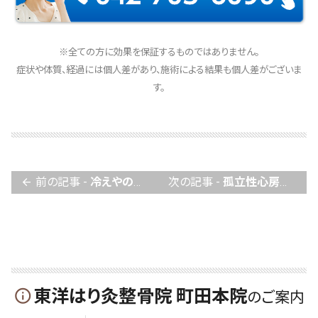
※全ての方に効果を保証するものではありません。
症状や体質、経過には個人差があり、施術による結果も個人差がございま
す。
前の記事 -
冷えやのぼせの鍼灸について
次の記事 -
孤立性心房細動でお悩みの方へ
arrow_back
東洋はり灸整骨院 町田本院
info_outline
のご案内