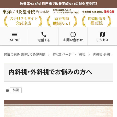
改善率93.5％！町田市で改善実績No1の鍼灸整骨院！
menu
phone
error_outline
map
MENU
電話する
お問い合わせ
アクセス
町田の鍼灸 東洋はり灸整骨院
症状別ページ
斜視
内斜視・外斜視でお悩みの方へ
chevron_right
chevron_right
chevron_right
内斜視・外斜視でお悩みの方へ
斜視
label