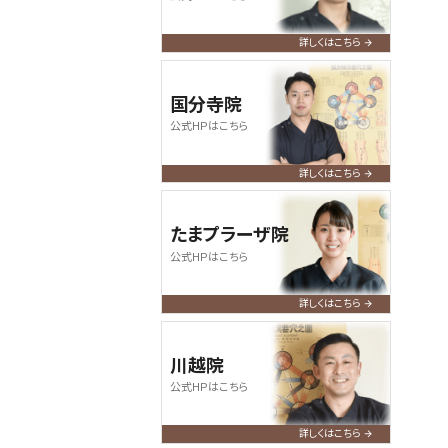
何卒よろしくお願い申し上げます。
詳しくはこちら
2024.07.09
query_builder
【お盆期間の営業について】
国分寺院
令和6年度のお盆期間も休みなく、
公式HPはこちら
通常通り営業いたします。皆さまの
ご来店、心よりお待ちしております。
詳しくはこちら
たまプラーザ院
公式HPはこちら
詳しくはこちら
川越院
公式HPはこちら
詳しくはこちら