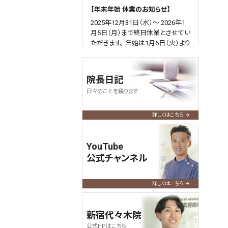
【年末年始 休業のお知らせ】
2025年12月31日（水）～ 2026年1
月5日（月）まで終日休業とさせてい
ただきます。 年始は1月6日（火）より
通常通り営業いたします。
何卒よろしくお願い申し上げます。
院長日記
2025.04.09
query_builder
日々のことを綴ります
【ゴールデンウィーク営業のお知ら
せ】
詳しくはこちら
令和7年のGWも通常通り営業いた
します。
YouTube
よろしくお願い申し上げます。
公式チャンネル
2024.12.01
query_builder
【年末年始 休業のお知らせ】
詳しくはこちら
2024年12月31日（火）～ 2025年1
月5日（日）まで終日休業とさせてい
新宿代々木院
ただきます。 年始は1/6（月）より通
公式HPはこちら
常通り営業いたします。