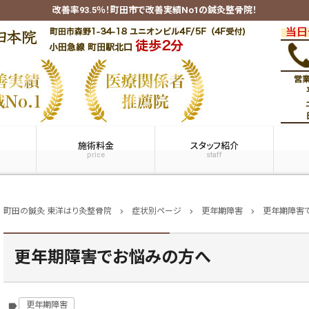
改善率93.5％！町田市で改善実績No1の鍼灸整骨院！
施術料金
スタッフ紹介
price
staff
町田の鍼灸 東洋はり灸整骨院
症状別ページ
更年期障害
更年期障害
chevron_right
chevron_right
chevron_right
更年期障害でお悩みの方へ
更年期障害
label