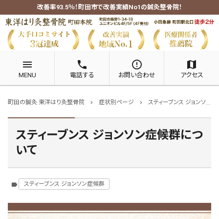
改善率93.5％！町田市で改善実績No1の鍼灸整骨院！
menu
phone
error_outline
map
MENU
電話する
お問い合わせ
アクセス
町田の鍼灸 東洋はり灸整骨院
症状別ページ
スティーブンス ジョンソン症候群
chevron_right
chevron_right
スティーブンス ジョンソン症候群につ
いて
スティーブンス ジョンソン症候群
label