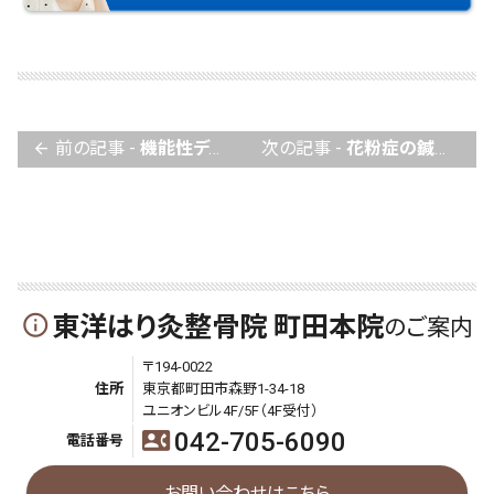
前の記事 -
機能性ディスペプシアでお悩みの方へ
次の記事 -
花粉症の鍼灸施術について
arrow_back
東洋はり灸整骨院 町田本院
info_outline
のご案内
〒194-0022
住所
東京都町田市森野1-34-18
ユニオンビル4F/5F（4F受付）
042-705-6090
contact_phone
電話番号
お問い合わせはこちら