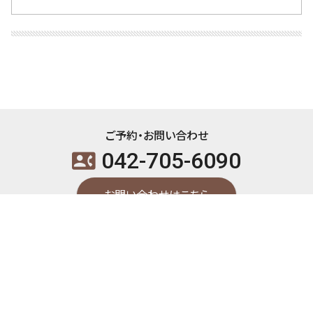
ご予約・お問い合わせ
042-705-6090
contact_phone
お問い合わせはこちら
arrow_upward
東洋はり灸整骨院 町田本院 / 〒194-0022 東京都町田市森野1-34-18 ユニオ
ンビル4F/5F（4F受付） / 小田急線 町田駅北口 徒歩2分 /
042-705-6090
contact_phone
2018-2026
町田の鍼灸 東洋はり灸整骨院 町田本院
copyright