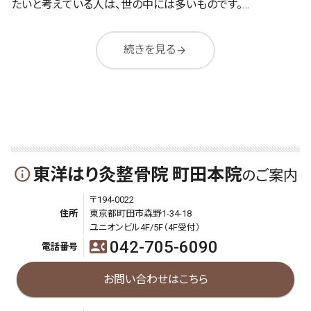
たいと考えている人は、世の中には多いものです。…
続きを見る
arrow_forward
東洋はり灸整骨院 町田本院
info_outline
のご案内
〒194-0022
住所
東京都町田市森野1-34-18
ユニオンビル4F/5F（4F受付）
042-705-6090
contact_phone
電話番号
お問い合わせはこちら