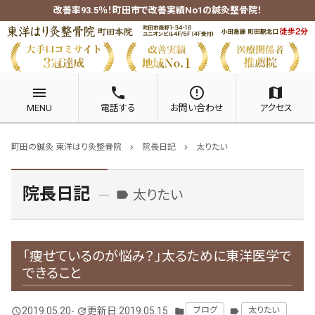
改善率93.5％！町田市で改善実績No1の鍼灸整骨院！
menu
phone
error_outline
map
MENU
電話する
お問い合わせ
アクセス
町田の鍼灸 東洋はり灸整骨院
院長日記
太りたい
chevron_right
chevron_right
院長日記
太りたい
label
「痩せているのが悩み？」太るために東洋医学で
できること
2019.05.20
-
更新日:2019.05.15
ブログ
太りたい
query_builder
update
folder
label