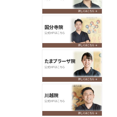
何卒よろしくお願い申し上げます。
詳しくはこちら
2024.07.09
query_builder
【お盆期間の営業について】
国分寺院
令和6年度のお盆期間も休みなく、
公式HPはこちら
通常通り営業いたします。皆さまの
ご来店、心よりお待ちしております。
詳しくはこちら
たまプラーザ院
公式HPはこちら
詳しくはこちら
川越院
公式HPはこちら
詳しくはこちら