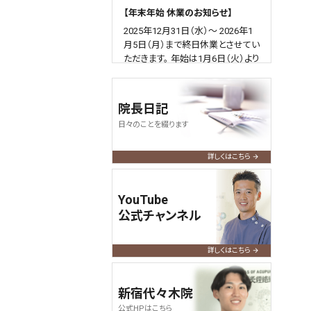
【年末年始 休業のお知らせ】
2025年12月31日（水）～ 2026年1
月5日（月）まで終日休業とさせてい
ただきます。 年始は1月6日（火）より
通常通り営業いたします。
何卒よろしくお願い申し上げます。
院長日記
2025.04.09
query_builder
日々のことを綴ります
【ゴールデンウィーク営業のお知ら
せ】
詳しくはこちら
令和7年のGWも通常通り営業いた
します。
YouTube
よろしくお願い申し上げます。
公式チャンネル
2024.12.01
query_builder
【年末年始 休業のお知らせ】
詳しくはこちら
2024年12月31日（火）～ 2025年1
月5日（日）まで終日休業とさせてい
新宿代々木院
ただきます。 年始は1/6（月）より通
公式HPはこちら
常通り営業いたします。