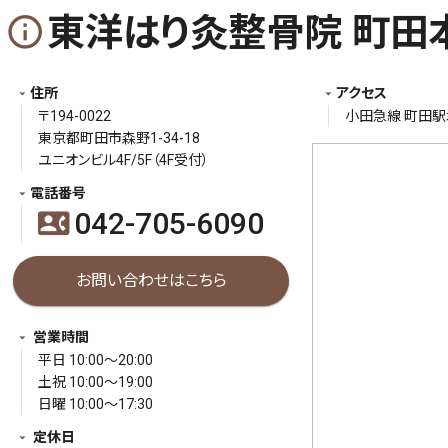
東洋はり灸整骨院 町田
info_outline
住所
アクセス
〒194-0022
小田急線 町田駅
東京都町田市森野1-34-18
ユニオンビル4F/5F（4F受付）
電話番号
042-705-6090
contact_phone
お問い合わせはこちら
営業時間
平日 10:00～20:00
土祝 10:00～19:00
日曜 10:00～17:30
定休日