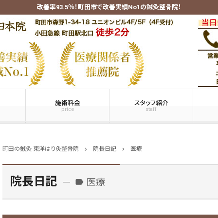
改善率93.5％！町田市で改善実績No1の鍼灸整骨院！
施術料金
スタッフ紹介
price
staff
町田の鍼灸 東洋はり灸整骨院
院長日記
医療
chevron_right
chevron_right
院長日記
医療
label