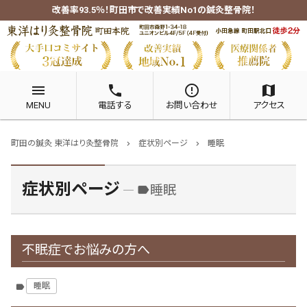
改善率93.5％！町田市で改善実績No1の鍼灸整骨院！
menu
phone
error_outline
map
MENU
電話する
お問い合わせ
アクセス
町田の鍼灸 東洋はり灸整骨院
症状別ページ
睡眠
chevron_right
chevron_right
症状別ページ
睡眠
label
不眠症でお悩みの方へ
睡眠
label