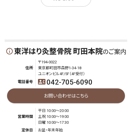
東洋はり灸整骨院 町田本院
info_outline
のご案内
〒194-0022
住所
東京都町田市森野1-34-18
ユニオンビル4F/5F（4F受付）
042-705-6090
contact_phone
電話番号
お問い合わせはこちら
平日 10:00～20:00
営業時間
土祝 10:00～19:00
日曜 10:00～17:30
定休日
お盆・年末年始