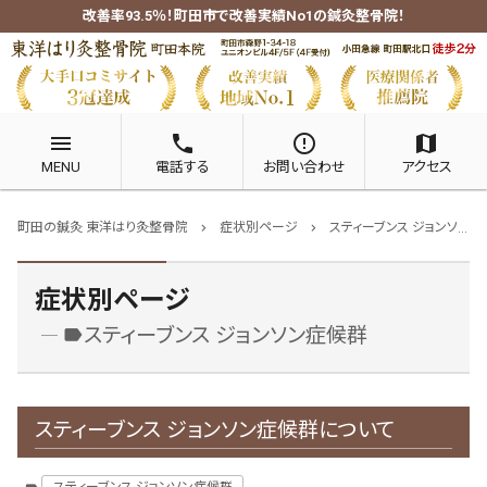
改善率93.5％！町田市で改善実績No1の鍼灸整骨院！
menu
phone
error_outline
map
MENU
電話する
お問い合わせ
アクセス
町田の鍼灸 東洋はり灸整骨院
症状別ページ
スティーブンス ジョンソン症候群
chevron_right
chevron_right
症状別ページ
スティーブンス ジョンソン症候群
label
スティーブンス ジョンソン症候群について