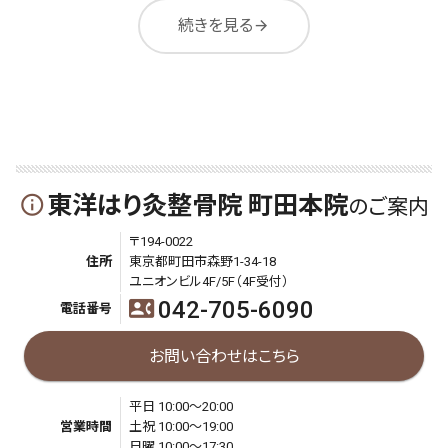
続きを見る
arrow_forward
東洋はり灸整骨院 町田本院
info_outline
のご案内
〒194-0022
住所
東京都町田市森野1-34-18
ユニオンビル4F/5F（4F受付）
042-705-6090
contact_phone
電話番号
お問い合わせはこちら
平日 10:00～20:00
営業時間
土祝 10:00～19:00
日曜 10:00～17:30