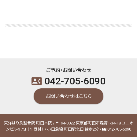
ご予約・お問い合わせ
042-705-6090
contact_phone
お問い合わせはこちら
東洋はり灸整骨院 町田本院 / 〒194-0022 東京都町田市森野1-34-18 ユニオ
ンビル4F/5F（4F受付） / 小田急線 町田駅北口 徒歩2分 /
042-705-6090
contact_phone