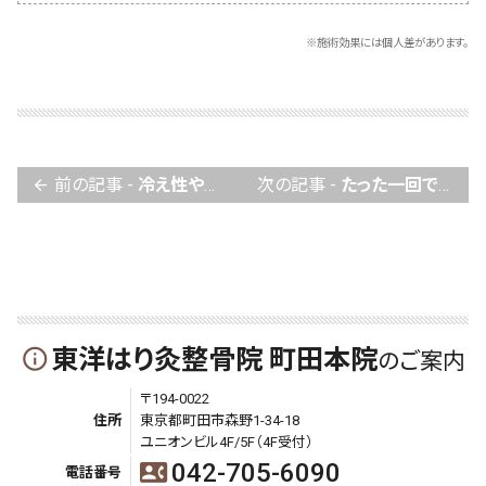
※施術効果には個人差があります。
前の記事 -
冷え性や肩こり・腰痛も一発で良くなりました
次の記事 -
たった一回でこれだけ痛みが取れるんだと驚いてます
arrow_back
東洋はり灸整骨院 町田本院
info_outline
のご案内
〒194-0022
住所
東京都町田市森野1-34-18
ユニオンビル4F/5F（4F受付）
042-705-6090
contact_phone
電話番号