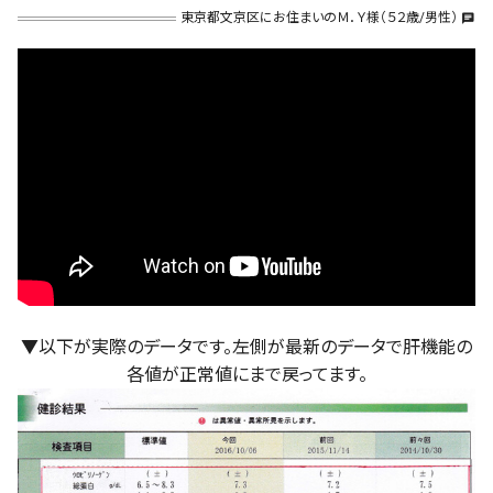
東京都文京区にお住まいのＭ．Ｙ様（５２歳/男性）
chat
▼以下が実際のデータです。左側が最新のデータで肝機能の
各値が正常値にまで戻ってます。