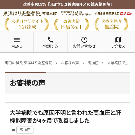
改善率93.5％！町田市で改善実績No1の鍼灸整骨院！
menu
phone
error_outline
map
MENU
電話する
お問い合わせ
アクセス
町田の鍼灸 東洋はり灸整骨院
お客様の声
高血圧
大学病院でも原因不明と言われた高血圧と肝機能障害が4ヶ月で改善しました
chevron_right
chevron_right
chevron_right
お客様の声
大学病院でも原因不明と言われた高血圧と肝
機能障害が4ヶ月で改善しました
高血圧
label