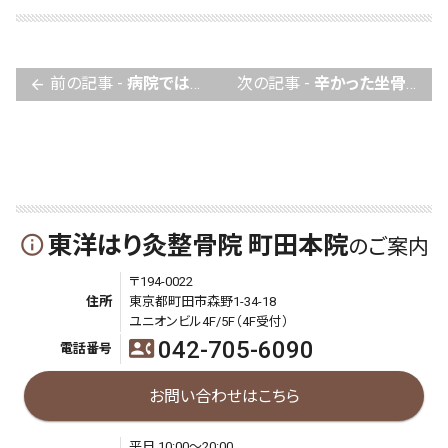
前の記事 -
病院では原因不明の潰瘍性大腸炎が改善しました！
次の記事 -
辛かった坐骨神経痛が、１回目からかなりひいて即効性を実感しました
arrow_back
東洋はり灸整骨院 町田本院
info_outline
のご案内
〒194-0022
住所
東京都町田市森野1-34-18
ユニオンビル4F/5F（4F受付）
042-705-6090
contact_phone
電話番号
お問い合わせはこちら
平日 10:00～20:00