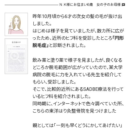
Ｎ.Ｋ様にお住まい６歳 女の子のお母様
chat
昨年10月頃から6才の次女の髪の毛が抜け出
しました。
はじめは様子を見ていましたが、数カ所に広が
ったため、近所のヒフ科を受診したところ
「円形
脱毛症」
と診断されました。
飲み薬と塗り薬で様子を見ましたが、良くなる
どころか脱毛範囲が広がっていたので、某大学
病院の脱毛に力を入れている先生を紹介して
もらい、受診しました。
そこで、比較的近所にあるSADBE療法を行って
いるヒフ科を紹介されました。
同時期に、インターネットで色々調べていた所、
こちらの東洋はり灸整骨院を見つけました
親としては「一刻も早くどうにかしてあげたい」