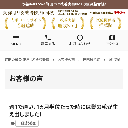
改善率93.5％！町田市で改善実績No1の鍼灸整骨院！
menu
phone
error_outline
map
MENU
電話する
お問い合わせ
アクセス
町田の鍼灸 東洋はり灸整骨院
お客様の声
円形脱毛症
週1で通い、1ヵ月半位たった時には髪の毛が生え出しました！
chevron_right
chevron_right
chevron_right
お客様の声
週1で通い、1ヵ月半位たった時には髪の毛が生
え出しました！
円形脱毛症
label