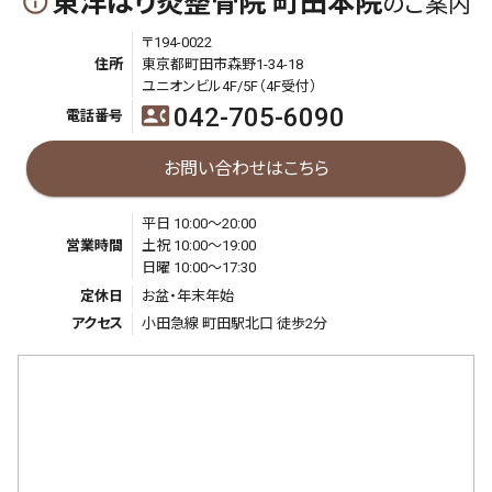
東洋はり灸整骨院 町田本院
info_outline
のご案内
〒194-0022
住所
東京都町田市森野1-34-18
ユニオンビル4F/5F（4F受付）
042-705-6090
contact_phone
電話番号
お問い合わせはこちら
平日 10:00～20:00
営業時間
土祝 10:00～19:00
日曜 10:00～17:30
定休日
お盆・年末年始
アクセス
小田急線 町田駅北口 徒歩2分