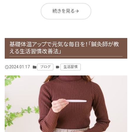
続きを見る
arrow_forward
基礎体温アップで元気な毎日を！「鍼灸師が教
える生活習慣改善法」
2024.01.17
ブログ
生活習慣
query_builder
folder
label