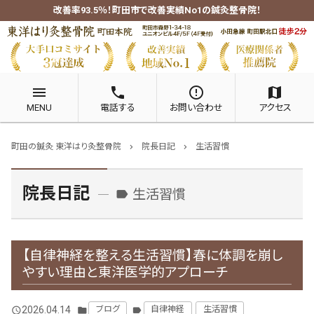
改善率93.5％！町田市で改善実績No1の鍼灸整骨院！
menu
phone
error_outline
map
MENU
電話する
お問い合わせ
アクセス
町田の鍼灸 東洋はり灸整骨院
院長日記
生活習慣
chevron_right
chevron_right
院長日記
生活習慣
label
【自律神経を整える生活習慣】春に体調を崩し
やすい理由と東洋医学的アプローチ
2026.04.14
ブログ
自律神経
生活習慣
query_builder
folder
label