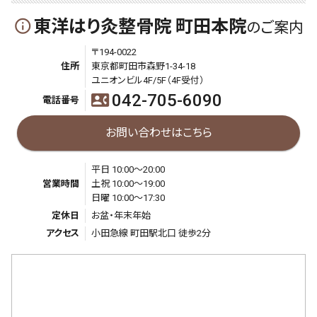
東洋はり灸整骨院 町田本院
info_outline
のご案内
〒194-0022
住所
東京都町田市森野1-34-18
ユニオンビル4F/5F（4F受付）
042-705-6090
contact_phone
電話番号
お問い合わせはこちら
平日 10:00～20:00
営業時間
土祝 10:00～19:00
日曜 10:00～17:30
定休日
お盆・年末年始
アクセス
小田急線 町田駅北口 徒歩2分