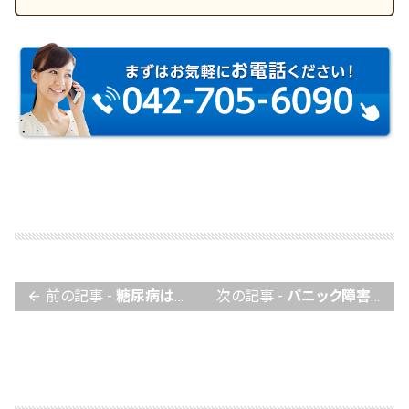
前の記事 -
糖尿病は東洋医学で根本改善！
次の記事 -
パニック障害の症状や発作にお悩みの方へ
arrow_back