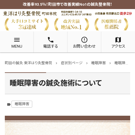
改善率93.5％！町田市で改善実績No1の鍼灸整骨院！
menu
phone
error_outline
map
MENU
電話する
お問い合わせ
アクセス
町田の鍼灸 東洋はり灸整骨院
症状別ページ
睡眠障害
睡眠障害の鍼灸施術について
chevron_right
chevron_right
chevron_right
睡眠障害の鍼灸施術について
睡眠障害
label