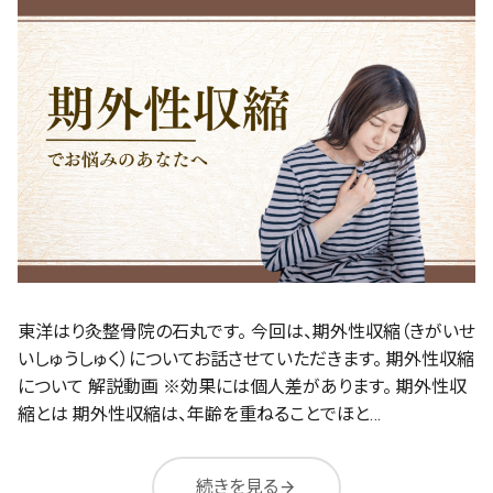
東洋はり灸整骨院の石丸です。 今回は、期外性収縮（きがいせ
いしゅうしゅく）についてお話させていただきます。 期外性収縮
について 解説動画 ※効果には個人差があります。 期外性収
縮とは 期外性収縮は、年齢を重ねることでほと…
続きを見る
arrow_forward