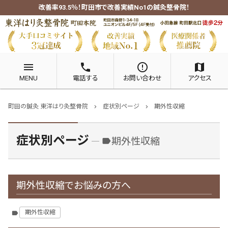
改善率93.5％！町田市で改善実績No1の鍼灸整骨院！
menu
phone
error_outline
map
MENU
電話する
お問い合わせ
アクセス
町田の鍼灸 東洋はり灸整骨院
症状別ページ
期外性収縮
chevron_right
chevron_right
症状別ページ
期外性収縮
label
期外性収縮でお悩みの方へ
期外性収縮
label