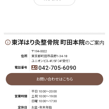
東洋はり灸整骨院 町田本院
info_outline
のご案内
〒194-0022
住所
東京都町田市森野1-34-18
ユニオンビル4F/5F（4F受付）
042-705-6090
contact_phone
電話番号
お問い合わせはこちら
平日 10:00～20:00
営業時間
土祝 10:00～19:00
日曜 10:00～17:30
定休日
お盆・年末年始