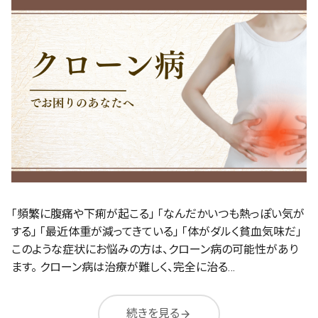
「頻繁に腹痛や下痢が起こる」 「なんだかいつも熱っぽい気が
する」 「最近体重が減ってきている」 「体がダルく貧血気味だ」
このような症状にお悩みの方は、クローン病の可能性があり
ます。 クローン病は治療が難しく、完全に治る…
続きを見る
arrow_forward