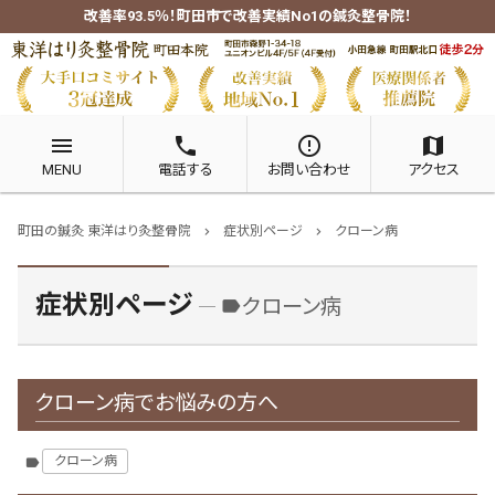
改善率93.5％！町田市で改善実績No1の鍼灸整骨院！
menu
phone
error_outline
map
MENU
電話する
お問い合わせ
アクセス
町田の鍼灸 東洋はり灸整骨院
症状別ページ
クローン病
chevron_right
chevron_right
症状別ページ
クローン病
label
クローン病でお悩みの方へ
クローン病
label