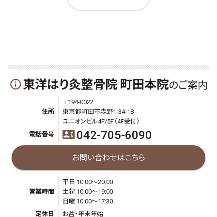
東洋はり灸整骨院 町田本院
info_outline
のご案内
〒194-0022
住所
東京都町田市森野1-34-18
ユニオンビル4F/5F（4F受付）
042-705-6090
contact_phone
電話番号
お問い合わせはこちら
平日 10:00～20:00
営業時間
土祝 10:00～19:00
日曜 10:00～17:30
定休日
お盆・年末年始