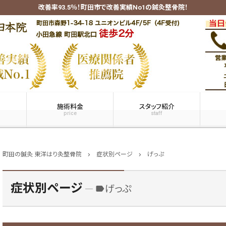
改善率93.5％！町田市で改善実績No1の鍼灸整骨院！
施術料金
スタッフ紹介
price
staff
町田の鍼灸 東洋はり灸整骨院
症状別ページ
げっぷ
chevron_right
chevron_right
症状別ページ
げっぷ
label