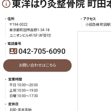
東洋はり灸整骨院 町田
info_outline
住所
アクセス
〒194-0022
小田急線 町田駅
東京都町田市森野1-34-18
ユニオンビル4F/5F（4F受付）
電話番号
042-705-6090
contact_phone
お問い合わせはこちら
営業時間
平日 10:00～20:00
土祝 10:00～19:00
日曜 10:00～17:30
定休日
お盆・年末年始