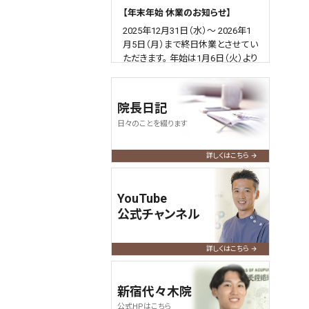
【年末年始 休業のお知らせ】
2025年12月31日（水）～ 2026年1
月5日（月）まで終日休業とさせてい
ただきます。 年始は1月6日（火）より
通常通り営業いたします。
何卒よろしくお願い申し上げます。
院長日記
2025.04.09
query_builder
日々のことを綴ります
【ゴールデンウィーク営業のお知ら
せ】
詳しくはこちら
令和7年のGWも通常通り営業いた
します。
YouTube
よろしくお願い申し上げます。
公式チャンネル
2024.12.01
query_builder
【年末年始 休業のお知らせ】
詳しくはこちら
2024年12月31日（火）～ 2025年1
月5日（日）まで終日休業とさせてい
新宿代々木院
ただきます。 年始は1/6（月）より通
公式HPはこちら
常通り営業いたします。