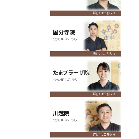
何卒よろしくお願い申し上げます。
詳しくはこちら
2024.07.09
query_builder
【お盆期間の営業について】
国分寺院
令和6年度のお盆期間も休みなく、
公式HPはこちら
通常通り営業いたします。皆さまの
ご来店、心よりお待ちしております。
詳しくはこちら
たまプラーザ院
公式HPはこちら
詳しくはこちら
川越院
公式HPはこちら
詳しくはこちら