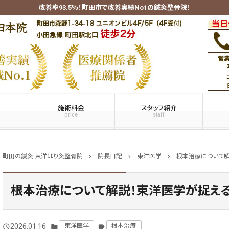
改善率93.5％！町田市で改善実績No1の鍼灸整骨院！
施術料金
スタッフ紹介
price
staff
町田の鍼灸 東洋はり灸整骨院
院長日記
東洋医学
根本治療について解
chevron_right
chevron_right
chevron_right
根本治療について解説！東洋医学が捉え
2026.01.16
東洋医学
根本治療
query_builder
folder
label