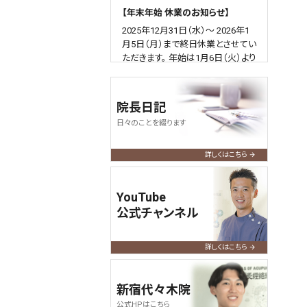
【年末年始 休業のお知らせ】
2025年12月31日（水）～ 2026年1
月5日（月）まで終日休業とさせてい
ただきます。 年始は1月6日（火）より
通常通り営業いたします。
何卒よろしくお願い申し上げます。
院長日記
2025.04.09
query_builder
日々のことを綴ります
【ゴールデンウィーク営業のお知ら
せ】
詳しくはこちら
令和7年のGWも通常通り営業いた
します。
YouTube
よろしくお願い申し上げます。
公式チャンネル
2024.12.01
query_builder
【年末年始 休業のお知らせ】
詳しくはこちら
2024年12月31日（火）～ 2025年1
月5日（日）まで終日休業とさせてい
新宿代々木院
ただきます。 年始は1/6（月）より通
公式HPはこちら
常通り営業いたします。