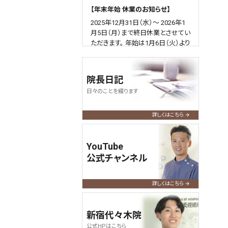
【年末年始 休業のお知らせ】
2025年12月31日（水）～ 2026年1
月5日（月）まで終日休業とさせてい
ただきます。 年始は1月6日（火）より
通常通り営業いたします。
何卒よろしくお願い申し上げます。
院長日記
2025.04.09
query_builder
日々のことを綴ります
【ゴールデンウィーク営業のお知ら
せ】
詳しくはこちら
令和7年のGWも通常通り営業いた
します。
YouTube
よろしくお願い申し上げます。
公式チャンネル
2024.12.01
query_builder
【年末年始 休業のお知らせ】
詳しくはこちら
2024年12月31日（火）～ 2025年1
月5日（日）まで終日休業とさせてい
新宿代々木院
ただきます。 年始は1/6（月）より通
公式HPはこちら
常通り営業いたします。