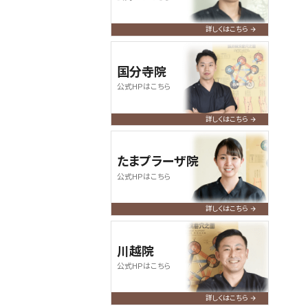
何卒よろしくお願い申し上げます。
詳しくはこちら
2024.07.09
query_builder
【お盆期間の営業について】
国分寺院
令和6年度のお盆期間も休みなく、
公式HPはこちら
通常通り営業いたします。皆さまの
ご来店、心よりお待ちしております。
詳しくはこちら
たまプラーザ院
公式HPはこちら
詳しくはこちら
川越院
公式HPはこちら
詳しくはこちら