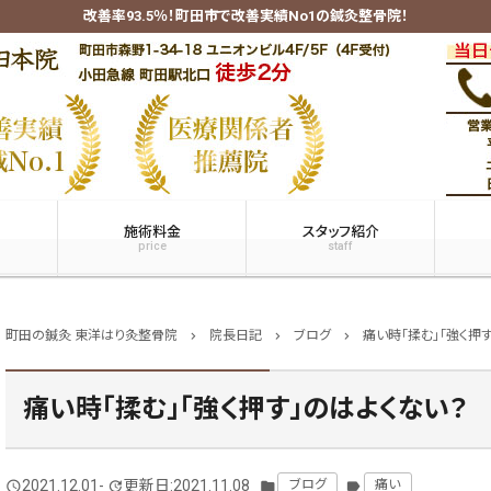
改善率93.5％！町田市で改善実績No1の鍼灸整骨院！
施術料金
スタッフ紹介
price
staff
町田の鍼灸 東洋はり灸整骨院
院長日記
ブログ
痛い時「揉む」「強く押
chevron_right
chevron_right
chevron_right
痛い時「揉む」「強く押す」のはよくない？
2021.12.01
-
更新日:2021.11.08
ブログ
痛い
query_builder
update
folder
label